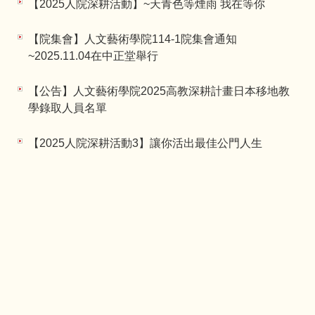
【2025人院深耕活動】~天青色等煙雨 我在等你
【院集會】人文藝術學院114-1院集會通知
~2025.11.04在中正堂舉行
【公告】人文藝術學院2025高教深耕計畫日本移地教
學錄取人員名單
【2025人院深耕活動3】讓你活出最佳公門人生
【2025人院深耕活動2】台灣人工智慧學校推動AI的
經驗與挑戰
繁體
English
校址：10048 臺北市中正區愛國西路1號藝術館
聯絡電話：02-23113040#1021