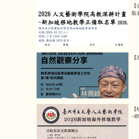
【
取名
【
【
~