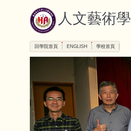
跳
到
人文藝術學院 Co
主
要
內
容
回學院首頁
ENGLISH
學校首頁
區