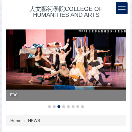
Jump
人文藝術學院COLLEGE OF
to
HUMANITIES AND ARTS
the
main
content
block
E06
Home
NEWS